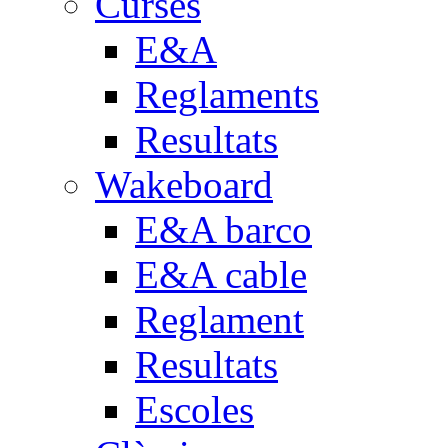
Curses
E&A
Reglaments
Resultats
Wakeboard
E&A barco
E&A cable
Reglament
Resultats
Escoles