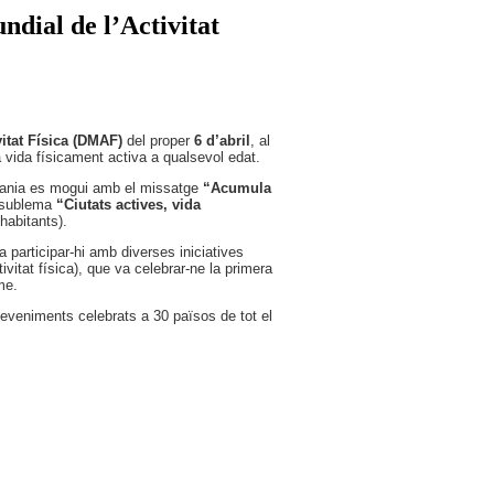
ndial de l’Activitat
vitat Física (DMAF)
del proper
6 d’abril
, al
 vida físicament activa a qualsevol edat.
tadania es mogui amb el missatge
“Acumula
 sublema
“Ciutats actives, vida
habitants).
a participar-hi amb diverses iniciatives
ivitat física), que va celebrar-ne la primera
me.
deveniments celebrats a 30 països de tot el