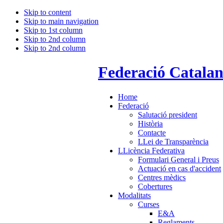
Skip to content
Skip to main navigation
Skip to 1st column
Skip to 2nd column
Skip to 2nd column
Federació Catala
Home
Federació
Salutació president
Història
Contacte
LLei de Transparència
LLicència Federativa
Formulari General i Preus
Actuació en cas d'accident
Centres mèdics
Cobertures
Modalitats
Curses
E&A
Reglaments