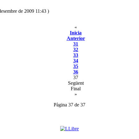
 desembre de 2009 11:43 )
«
Inicia
Anterior
31
32
33
34
35
36
37
Següent
Final
»
Pàgina 37 de 37