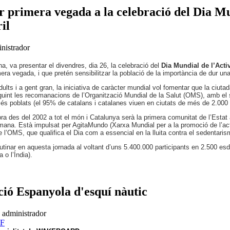
 primera vegada a la celebració del Dia Mu
il
nistrador
na, va presentar el divendres, dia 26, la celebració del
Dia Mundial de l’Acti
ra vegada, i que pretén sensibilitzar la població de la importància de dur una
adults i a gent gran, la iniciativa de caràcter mundial vol fomentar que la ciu
guint les recomanacions de l’Organització Mundial de la Salut (OMS), amb el
 més poblats (el 95% de catalans i catalanes viuen en ciutats de més de 2.000 
bra des del 2002 a tot el món i Catalunya serà la primera comunitat de l’Estat 
 setmana. Està impulsat per AgitaMundo (Xarxa Mundial per a la promoció de l’act
e l’OMS, que qualifica el Dia com a essencial en la lluita contra el sedentaris
tinar en aquesta jornada al voltant d’uns 5.400.000 participants en 2.500 es
 o l’Índia).
ió Espanyola d'esquí nàutic
0
administrador