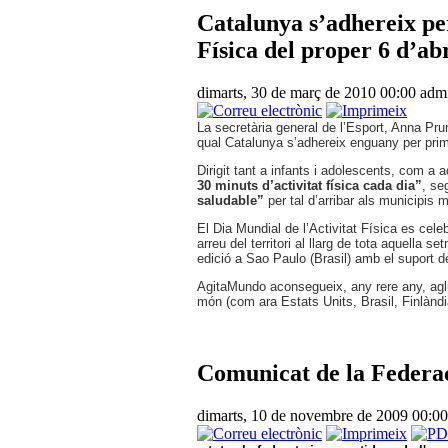
Catalunya s’adhereix per
Física del proper 6 d’abr
dimarts, 30 de març de 2010 00:00
admi
La secretària general de l’Esport, Anna Pru
qual Catalunya s’adhereix enguany per prime
Dirigit tant a infants i adolescents, com a 
30 minuts d’activitat física cada dia”
, se
saludable”
per tal d’arribar als municipis
El Dia Mundial de l’Activitat Física es cele
arreu del territori al llarg de tota aquella
edició a Sao Paulo (Brasil) amb el suport d
AgitaMundo aconsegueix, any rere any, aglu
món (com ara Estats Units, Brasil, Finlàndia
Comunicat de la Federac
dimarts, 10 de novembre de 2009 00:0