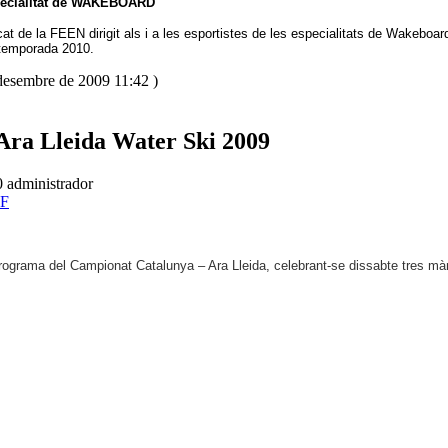
especialitat de WAKEBOARD
t de la FEEN dirigit als i a les esportistes de les especialitats de Wakeboar
 temporada 2010.
 desembre de 2009 11:42 )
Ara Lleida Water Ski 2009
00
administrador
programa del Campionat Catalunya – Ara Lleida, celebrant-se dissabte tres m