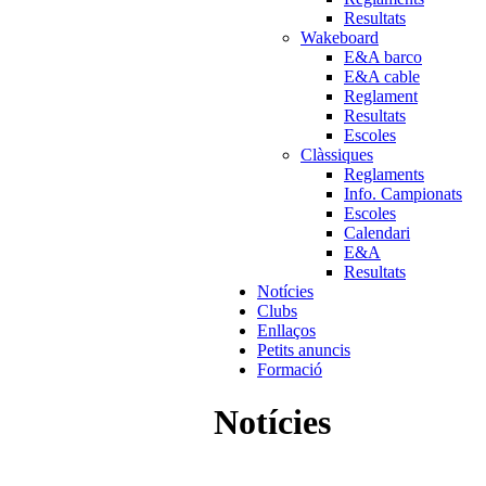
Resultats
Wakeboard
E&A barco
E&A cable
Reglament
Resultats
Escoles
Clàssiques
Reglaments
Info. Campionats
Escoles
Calendari
E&A
Resultats
Notícies
Clubs
Enllaços
Petits anuncis
Formació
Notícies