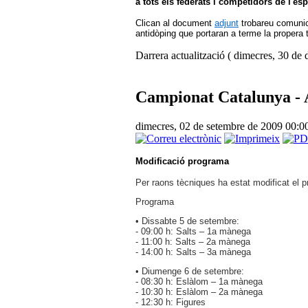
a tots els federats i competidors de l'
Clican al document
adjunt
trobareu comunica
antidòping que portaran a terme la propera
Darrera actualització ( dimecres, 30 de
Campionat Catalunya - 
dimecres, 02 de setembre de 2009 00:
Modificació programa
Per raons tècniques ha estat modificat el 
Programa
• Dissabte 5 de setembre:
- 09:00 h: Salts – 1a mànega
- 11:00 h: Salts – 2a mànega
- 14:00 h: Salts – 3a mànega
• Diumenge 6 de setembre:
- 08:30 h: Eslàlom – 1a mànega
- 10:30 h: Eslàlom – 2a mànega
- 12:30 h: Figures