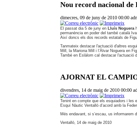
Nou record nacional de 
dimecres, 09 de juny de 2010 00:00
adm
El passat dia 5 de juny en
Lluís Noguera
h
permanència en poder del també català Iv
Així doncs els dos records estatals de Figu
Tanmateix destacar l'actuació d'altres esqu
Mill, la Mariona Mill i l’Àlvar Noguera en Fi
També en Eslàlom cal destacar l'actuació d
AJORNAT EL CAMPIO
divendres, 14 de maig de 2010 00:00
a
Tenint en compte que els esquiadors i les e
Esquí Nàutic Ventalló d’acord amb la Feder
Més endavant, si s’escau, us informarem d
Ventalló, 14 de maig de 2010