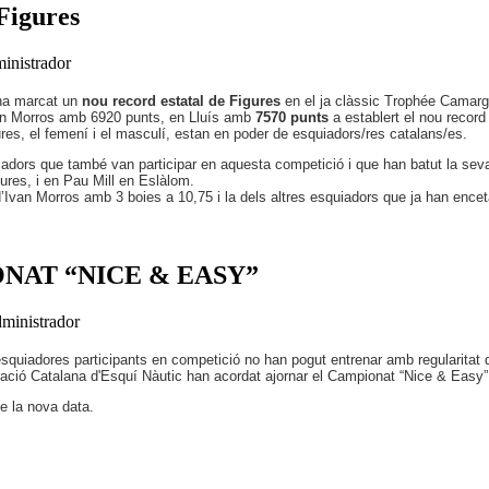
Figures
inistrador
a marcat un
nou record estatal de Figures
en el ja clàssic Trophée Camarg
an Morros amb 6920 punts, en Lluís amb
7570 punts
a establert el nou record
res, el femení i el masculí, estan en poder de esquiadors/res catalans/es.
iadors que també van participar en aquesta competició i que han batut la seva
gures, i en Pau Mill en Eslàlom.
’Ivan Morros amb 3 boies a 10,75 i la dels altres esquiadors que ja han ence
NAT “NICE & EASY”
dministrador
squiadores participants en competició no han pogut entrenar amb regularitat de
ació Catalana d'Esquí Nàutic han acordat ajornar el Campionat “Nice & Easy” 
e la nova data.