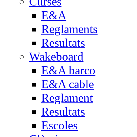
Curses
E&A
Reglaments
Resultats
Wakeboard
E&A barco
E&A cable
Reglament
Resultats
Escoles